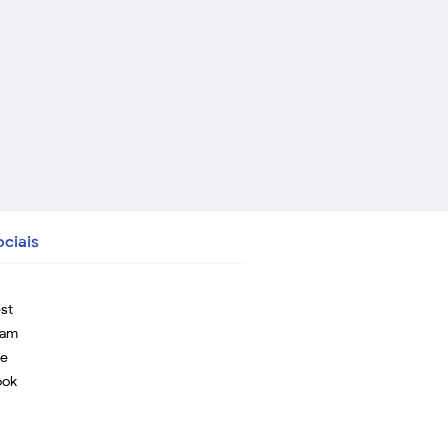
ciais
est
ram
be
ook