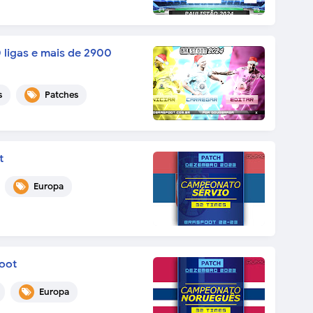
 ligas e mais de 2900
s
Patches
t
Europa
oot
Europa