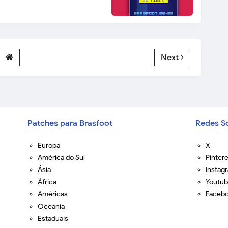
Next
Patches para Brasfoot
Redes So
Europa
X
América do Sul
Pinter
Ásia
Instag
África
Youtu
Américas
Faceb
Oceania
Estaduais