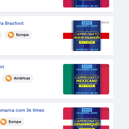
ra Brasfoot
Europa
ot
Américas
amarca com 36 times
Europa